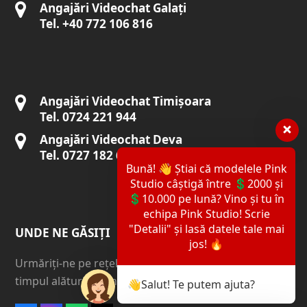
Angajări Videochat Galați
Tel. +40 772 106 816
Angajări Videochat Timișoara
Tel. 0724 221 944
Angajări Videochat Deva
Tel. 0727 182 600
Bună! 👋 Știai că modelele Pink
Studio câștigă între 💲2000 și
💲10.000 pe lună? Vino și tu în
echipa Pink Studio! Scrie
"Detalii" și lasă datele tale mai
UNDE NE GĂSIȚI
jos! 🔥
Urmăriți-ne pe rețelele sociale importante. Vom fi tot
timpul alături de tine.
👋Salut! Te putem ajuta?