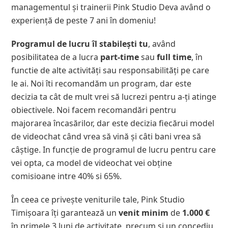
managementul și trainerii Pink Studio Deva având o
experiență de peste 7 ani în domeniu!
Programul de lucru îl stabilești tu
, având
posibilitatea de a lucra
part-time
sau
full time
, în
functie de alte activități sau responsabilități pe care
le ai. Noi îti recomandăm un program, dar este
decizia ta cât de mult vrei să lucrezi pentru a-ți atinge
obiectivele. Noi facem recomandări pentru
majorarea încasărilor, dar este decizia fiecărui model
de videochat când vrea să vină și câti bani vrea să
câștige. In funcție de programul de lucru pentru care
vei opta, ca model de videochat vei obține
comisioane intre 40% si 65%.
În ceea ce privește veniturile tale, Pink Studio
Timișoara îți garantează un
venit minim
de
1.000 €
în primele 3 luni de activitate, precum și un concediu