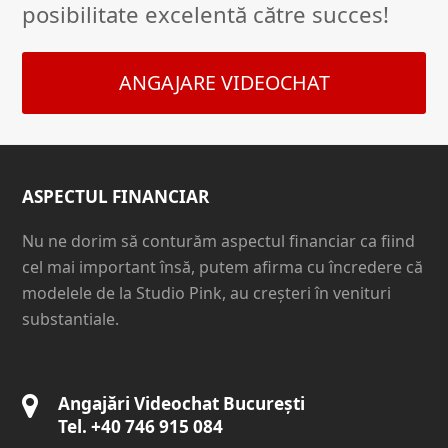
posibilitate excelentă către succes!
ANGAJARE VIDEOCHAT
ASPECTUL FINANCIAR
Nu ne dorim să conturăm aspectul financiar ca fiind
cel mai important însă, putem afirma cu încredere că
modelele de la Studio Pink, au creșteri în venituri
substantiale.
Angajări Videochat București
Tel. +40 746 915 084