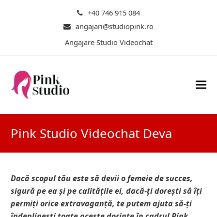
+40 746 915 084
angajari@studiopink.ro
Angajare Studio Videochat
Pink Studio Videochat Deva
Dacă scopul tău este să devii o femeie de succes,
sigură pe ea și pe calitățile ei, dacă-ți dorești să îți
permiți orice extravaganță, te putem ajuta să-ți
îndeplinești toate aceste dorințe în cadrul Pink