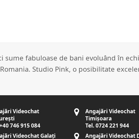
aci sume fabuloase de bani evoluând în ech
Romania. Studio Pink, o posibilitate excele
ajări Videochat
Angajări Videochat
urești
Timișoara
 +40 746 915 084
Tel. 0724 221 944
jări Videochat Galați
Angajări Videochat 