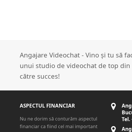
Angajare Videochat - Vino și tu să f
unui studio de videochat de top din 
către succes!
ASPECTUL FINANCIAR
Ang
Buc
Nu ne dorim să conturăm aspectul
Tel.
financiar ca fiind cel mai important
Anga