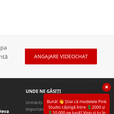
ipa
ntă
ANGAJARE VIDEOCHAT
Bună! 👋 Știai că modelele Pink
Studio câștigă între 💲2000 și
💲10.000 pe lună? Vino și tu în
UNDE NE GĂSIȚI
echipa Pink Studio! Scrie
"Detalii" și lasă datele tale mai
Urmăriți-ne pe rețelele sociale
jos! 🔥
importante. Vom fi tot timpul alături
Deva