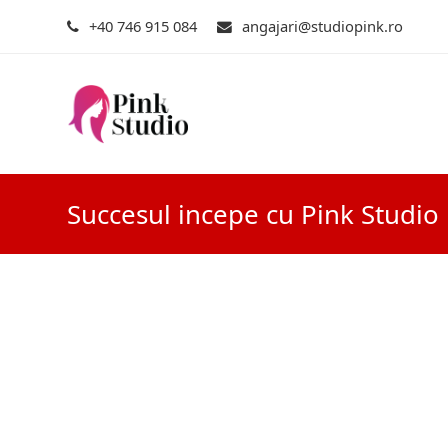
+40 746 915 084
angajari@studiopink.ro
Succesul incepe cu Pink Studio
Mesajul tau a fost recepționat!
In functie de locatia selectata, colega noastra va pr