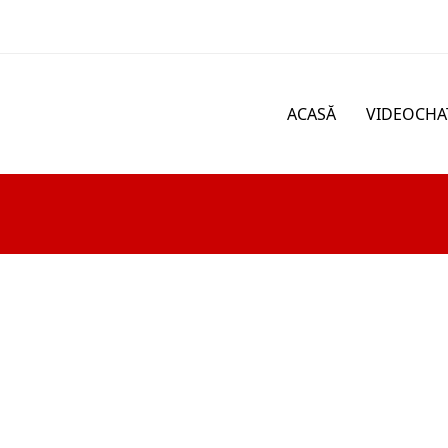
ACASĂ
VIDEOCHA
imi aplicatia ta si te va contacta in scurt timp!